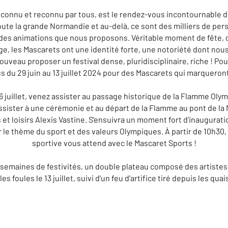
s connu et reconnu par tous, est le rendez-vous incontournable du
toute la grande Normandie et au-delà, ce sont des milliers de per
des animations que nous proposons. Véritable moment de fête, d
ge, les Mascarets ont une identité forte, une notoriété dont nou
uveau proposer un festival dense, pluridisciplinaire, riche ! Po
 du 29 juin au 13 juillet 2024 pour des Mascarets qui marqueront 
6 juillet, venez assister au passage historique de la Flamme Ol
sister à une cérémonie et au départ de la Flamme au pont de la 
et loisirs Alexis Vastine. S’ensuivra un moment fort d’inaugurati
r le thème du sport et des valeurs Olympiques. À partir de 10h30, 
sportive vous attend avec le Mascaret Sports !
 semaines de festivités, un double plateau composé des artistes 
s foules le 13 juillet, suivi d'un feu d'artifice tiré depuis les quais