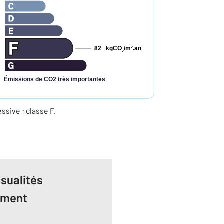
82
kgCO
/m
.an
2
2
Émissions de CO2 très importantes
ive : classe F.
sualités
ement