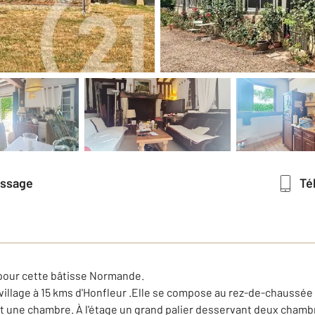
essage
T
pour cette bâtisse Normande.
illage à 15 kms d'Honfleur .Elle se compose au rez-de-chaussée d
 et une chambre. À l'étage un grand palier desservant deux cham