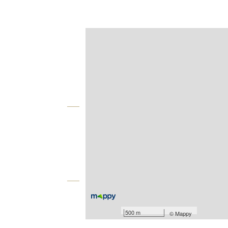
Afficher sur la carte :
Agence
Vue globale
2
Surface totale : 101 m
2
Surface terrain : 5 110 m
Équipements
Les plus
500 m
©
Mappy