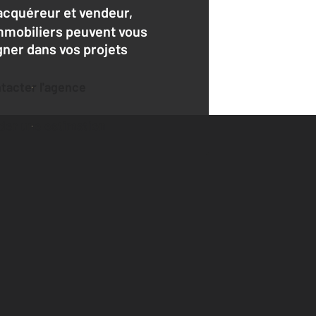
acquéreur et vendeur,
mmobiliers peuvent vous
er dans vos projets
ntacter l'agence
der une estimation