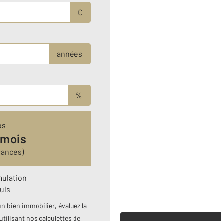
€
années
%
és
 mois
rances)
mulation
uls
n bien immobilier, évaluez la
utilisant nos calculettes de