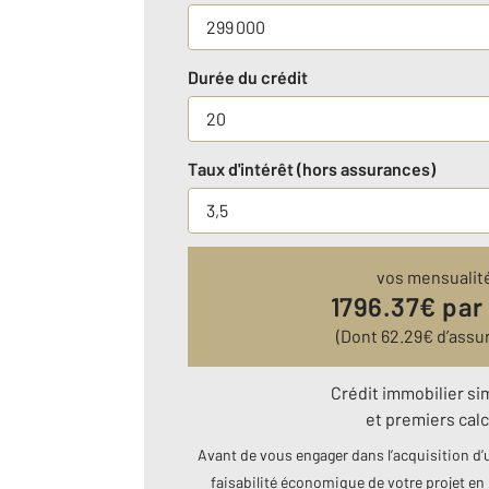
Durée du crédit
Taux d'intérêt (hors assurances)
vos mensualit
1796.37
€ par
(Dont
62.29
€ d’assu
Crédit immobilier si
et premiers calc
Avant de vous engager dans l’acquisition d’u
faisabilité économique de votre projet en 