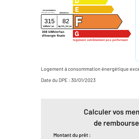
consommation
(énergie primaire)
émissions
315
82
2
2
kWh/m
.an
kg CO
/m
.an
2
308 kWh/m²/an
d'énergie finale
logement extrêmement peu performant
Logement à consommation énergétique excess
Date du DPE : 30/01/2023
Calculer vos men
de rembours
Montant du prêt :