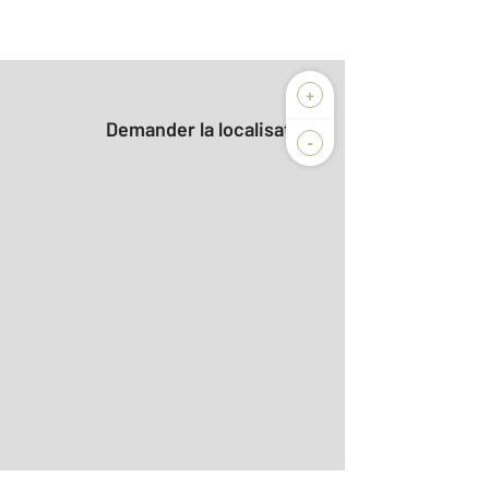
+
Demander la localisation
-
r le détail]