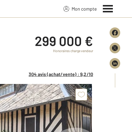
Mon compte
299 000 €
Honoraires charge vendeur
304 avis (achat/vente) : 9,2/10