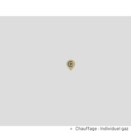
Biens vendus
2
Surface habitable : 101 m
Nombre de pièces : 4
[Voi
Général
Chauffage : Individuel gaz