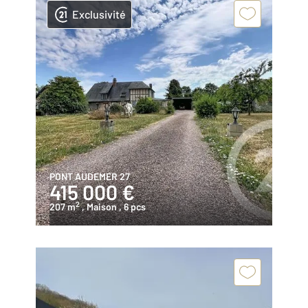
Exclusivité
PONT AUDEMER 27
415 000 €
2
207 m
, Maison
, 6 pcs