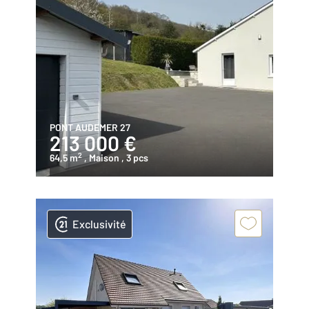
PONT AUDEMER 27
213 000 €
2
64,5 m
, Maison
, 3 pcs
Exclusivité