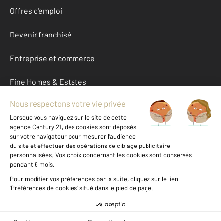
Offres d'emploi
Devenir franchisé
Entreprise et commerce
Fine Homes & Estates
À propos
International
Nous contacter
Mentions légales & CGU et Barèmes d'honoraires
Données personnelles