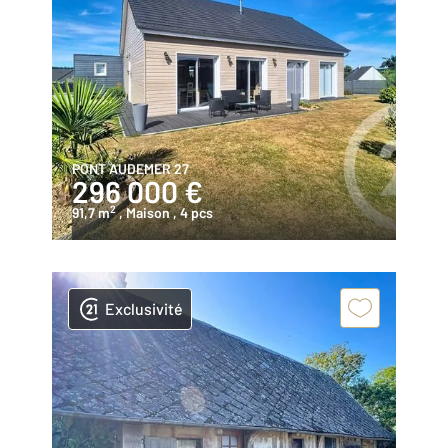
PONT AUDEMER 27
296 000 €
2
91,7 m
, Maison
, 4 pcs
Exclusivité