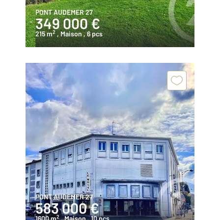
PONT AUDEMER 27
349 000 €
2
215 m
, Maison
, 6 pcs
PONT AUDEMER 27
583 000 €
2
1600 m
, Maison
, 10 pcs