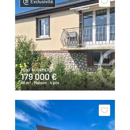
Exclusivité
PONT AUDEMER 27
179 000 €
2
88 m
, Maison
, 4 pcs